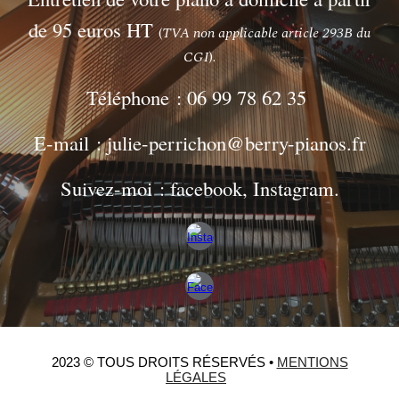
de 95 euros HT
(
TVA non
applicable article 293B du
CGI
)
.
Téléphone : 06 99 78 62 35
E-mail : julie-perrichon@berry-pianos.fr
Suivez-moi : facebook, Instagram.
2023 © TOUS DROITS RÉSERVÉS •
MENTIONS
LÉGALES