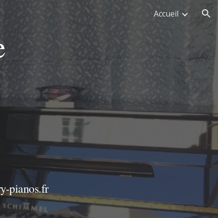
Accueil
ion
e
y-pianos.fr