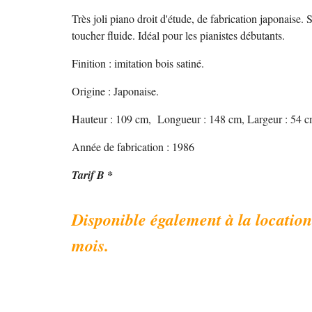
Très joli piano
droit d'étude, de fabrication japonaise. S
toucher fluide. Idéal pour
l
es pianistes débutants.
Finition : imitation
bois satiné.
Origine : Japonaise.
Hauteur : 1
09
cm, Longueur : 1
48
cm, Largeur : 5
4
c
Année de fabrication : 198
6
Tarif
B
*
Disponible également à la location
mois.