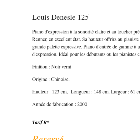
Louis Denesle 125
Piano d'expression à la sonorité claire et au toucher p
R
e
nner, en excellent état. Sa
hauteur offrira au pianist
grande palette
expressive. Piano d'entrée de gamme à 
d'expression. Idéal pour les débutants ou les pianistes 
Finition : Noir verni
Origine :
Chinoise
.
Hauteur : 1
23
cm, Longueur : 14
8
cm, Largeur : 61 c
Année de fabrication :
2000
Tarif
B
*
Reservé